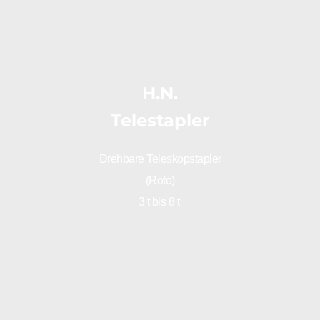
H.N.
Telestapler
Drehbare Teleskopstapler
(Roto)
3 t bis 8 t 