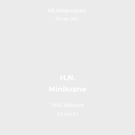
MK Mobilbaukrane 
88 t bis 140 t 
H.N.
Minikrane
UNIC-Minikrane
3,5 t bis 8 t 