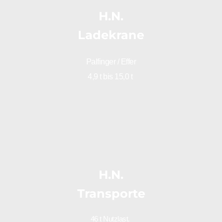
H.N.
Ladekrane
Palfinger / Effer
4,9 t bis 15,0 t 
H.N.
Transporte
46 t Nutzlast. 