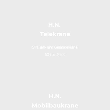
H.N. 
Telekrane
Straßen- und Geländekräne 
50 t bis 250 t
H.N.
Mobilbaukrane